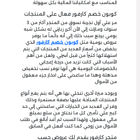
المناسب مع امكانياتنا المالية بكل سهولة.
كوبون خصم كارفور فعال على المنتجات
مر علي أول تجربة تسوق من المتجر أكثر من 3
سنوات ومازلت إلي الأن أكرر زيارتي له بشكل شبه
يومي يرجع سبب ذلك إلي أنه دائماً ما يوفر
عروض يومية مثل
كوبون خصم كارفور
الذي
يخفض من أسعار العديد من المنتجات التي يتم
استهلاكها كثيراً من قبل أسرتي، ولعل من أهم
الأسباب التي كانت تزيد من درجة إعجابي
بالخصومات اليومية هي أنها توفر نسب تخفيض
مذهلة وهذا ما ساعدني على ادخار جزء معقول
من الأموال.
ويوجد ميزة أخري تتحلي بها هي أنه يتم يغير أنواع
المنتجات المتاحة عليها بصفة مستمرة وذلك
وفر لي العديد من الخيارات التي ساعدتني إلي حد
كبير علي تأمين كل ما نحتاج من سلع بمبلغ
مالي معقول، ولهذا السبب لم أعد أبالغ في طلب
الأموال من زوجي كما كنت أفعل في السابق.
متجر كارفور يقدم لك عروض حسب