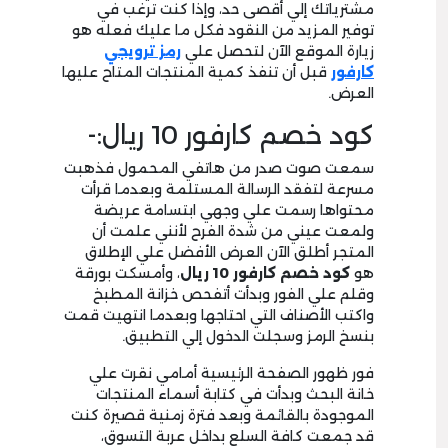
مشترياتك إلي أقصى حد، وإذا كنت ترغب في
توفير المزيد من النقود فكل ما عليك فعله هو
زيارة الموقع الآن لتحصل علي
رمز ترويجي
كارفور
قبل أن تنفذ كمية المنتجات المتاح عليها
العرض.
كود خصم كارفور 10 ريال:-
سمعت صوت صدر من هاتفي المحمول فذهبت
مسرعة لتفقد الرسالة المستلمة وبعدما قرأت
محتواها رسمت علي وجهي ابتسامة عريضة
ولمعت عيني من شدة الفرح لأنني علمت أن
المتجر أطلق الآن العرض الأفضل علي الإطلاق
هو
كود خصم كارفور 10 ريال
، وأمسكت بورقة
وقلم علي الفور وبدأت أتفحص خزانة المطبخ
واكتب الأصناف التي احتاجها وبعدما انتهيت قمت
بنسخ الرمز وسجلت الدخول إلي التطبيق.
فور ظهور الصفحة الرئيسية أمامي نقرت علي
خانة البحث وبدأت في كتابة أسماء المنتجات
الموجودة بالقائمة وبعد فترة زمنية قصيرة كنت
قد جمعت كافة السلع بداخل عربة التسوق،