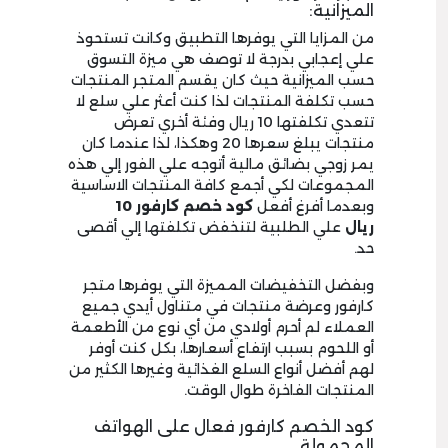
الميزانية:
من المزايا التي يوفرها التطبيق وكانت تستحوذ
علي إعجابي بدرجة لا توصف هي ميزة التسوق
حسب الميزانية حيث كان يقسم المتجر المنتجات
حسب تكلفة المنتجات لذا كنت أعثر علي سلع لا
تتعدي تكلفتها 10 ريال وفئة أخري تعرض
منتجات يبلغ سعرها 20 وهكذا، لذا عندما كان
يمر زوجي بضائق مالية أتوجه علي الفور إلي هذه
المجموعات لكي أجمع كافة المنتجات الاساسية
وبعدما أفرغ أفعل
كود
خصم كارفور 10
ريال
علي الطلبية لتنخفض تكلفتها إلي أقصى
حد.
وبفضل التخفيضات المميزة التي يوفرها متجر
كارفور وعرضة منتجات في متناول أيدي جميع
العملاء لم أحرم أولادي من أي نوع من الأطعمة
أو اللحوم بسبب ارتفاع أسعارها، بكل كنت أوفر
لهم أفضل أنواع السلع الغذائية وغيرها الكثير من
المنتجات الفاخرة طوال الوقت.
كود الخصم كارفور فعال على الهواتف
المحمولة