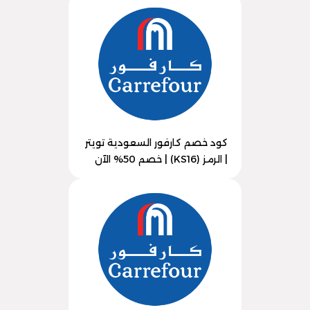
كود خصم كارفور السعودية تويتر
| الرمز (KS16) | خصم 50% الآن