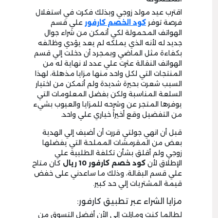
اقترب عيد مولد زوجي وبذلك فكرت في استغلال
فرصة توفر
كود الخصم كارفور
علي قسم
الهواتف المحمولة لكي أتمكن من شراء جوال
جديد له لأنه الذي يملكه لم يعد يؤدي وظائفه
بكفاءة مثل الماضي وبمجرد أن دخلت إلي قسم
الهواتف النقالة عثرت علي عدد لا نهاية له من
المنتجات التي لكل واحد منها مزايا مذهلة، لهذا
السبب شعرت بحيرة شديدة ولم أتمكن من اختيار
السلعة المناسبة ولكن بفضل المعلومات التي
يوفرها المتجر عن وشرحه للمزايا والعيوب بشيء
من التفضيل وقع أخيراً خياري علي واحد.
قبل أن انهي جولتي قررت أن أضيف إلي الهدية
بعض من المقرمشات المملحة التي يفضلها
زوجي ولم أقلق بشأن تكلفة الطلبية علي
الإطلاق لأن
كود خصم كارفور 10 ريال
كان متاح
علي قسم البقالة، وذلك ما ساعدني على خفض
قيمة المشتريات إلي حد كبير.
مزايا الشراء عبر تطبيق كارفور:
لطالما كنت ومازلت إلي الأن أفضل التسوق من