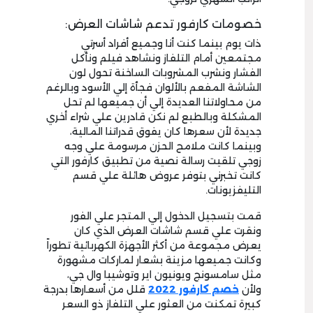
خصومات كارفور تدعم شاشات العرض:
ذات يوم بينما كنت أنا وجميع أفراد أسرتي
مجتمعين أمام التلفاز ونشاهد فيلم ونأكل
الفشار ونشرب المشروبات الساخنة تحول لون
الشاشة المفعم بالألوان فجأة إلي الأسود وبالرغم
من محاولاتنا العديدة إلي أن جميعها لم تحل
المشكلة وبالطبع لم نكن قادرين علي شراء أخري
جديدة لأن سعرها كان يفوق قدراتنا المالية،
وبينما كانت ملامح الحزن مرسومة علي وجه
زوجي تلقيت رسالة نصية من تطبيق كارفور التي
كانت تخبرني بتوفر عروض هائلة علي قسم
التليفزيونات.
قمت بتسجيل الدخول إلي المتجر علي الفور
ونقرت علي قسم شاشات العرض الذي كان
يعرض مجموعة من أكثر الأجهزة الكهربائية تطوراً
وكانت جميعها مزينة بشعار لماركات مشهورة
مثل سامسونج ويونيون اير وتوشيبا وال جي،
ولأن
خصم كارفو
ر 2022
قلل من أسعارها بدرجة
كبيرة تمكنت من العثور علي التلفاز ذو السعر