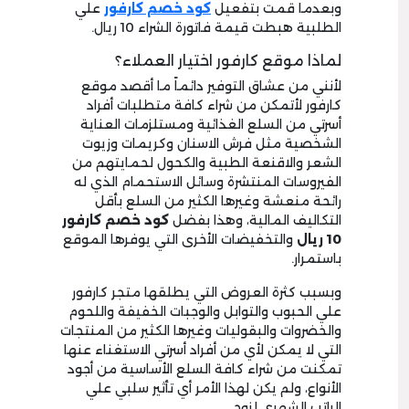
وبعدما قمت بتفعيل
كود خصم كارفور
علي
الطلبية هبطت قيمة فاتورة الشراء 10 ريال.
لماذا موقع كارفور اختيار العملاء؟
لأنني من عشاق التوفير دائماً ما أقصد موقع
كارفور لأتمكن من شراء كافة متطلبات أفراد
أسرتي من السلع الغذائية ومستلزمات العناية
الشخصية مثل فرش الاسنان وكريمات وزيوت
الشعر والاقنعة الطبية والكحول لحمايتهم من
الفيروسات المنتشرة وسائل الاستحمام الذي له
رائحة منعشة وغيرها الكثير من السلع بأقل
التكاليف المالية، وهذا بفضل
كود خصم كارفور
10 ريال
والتخفيضات الأخرى التي يوفرها الموقع
باستمرار.
وبسبب كثرة العروض التي يطلقها متجر كارفور
علي الحبوب والتوابل والوجبات الخفيفة واللحوم
والخضروات والبقوليات وغيرها الكثير من المنتجات
التي لا يمكن لأي من أفراد أسرتي الاستغناء عنها
تمكنت من شراء كافة السلع الأساسية من أجود
الأنواع، ولم يكن لهذا الأمر أي تأثير سلبي علي
الراتب الشهري لزوجي.