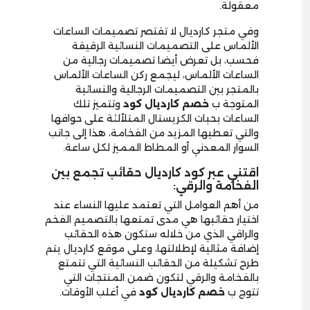
معقولة.
وفي متجر كارديال لا تقتصر تصميمات الساعات
الألماس على التصميمات النسائية الرقيقة
فحسب، بل تعرض أيضا تصميمات رجالية من
الساعات الألماس، ليجمع ركن الساعات الألماس
بالمتجر بين التصميمات الرجالية والنسائية
المتوجة ب
خصم كارديال كود
وتتميز تلك
الساعات بحبات الكريستال المتلألئة على حوافها
والتي تعطيها المزيد من الفخامة، هذا إلى جانب
السوار المعدني أو المطاط المميز لكل ساعة.
اقتني عبر كود كارديال حقائب تجمع بين
الفخامة والرقي:
من أهم العوامل التي تعتمد عليها النساء عند
اختيار حقائبها هي مدى تمتعها بالتصميم الفخم
والراقي الذي من خلاله ستكون هذه الحقائب
إضافة مثالية لإطلالتها، وعلى موقع كارديال يتم
طرح تشكيلة من الحقائب النسائية التي تتمتع
بالفخامة والرقي لتكون ضمن المنتجات التي
تتوج ب
خصم كارديال كود
في أغلب الأوقات.