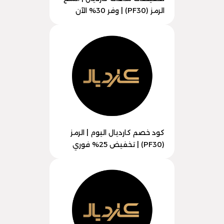
الرمز (PF30) | وفر 30% الآن
كود خصم كارديال اليوم | الرمز
(PF30) | تخفيض 25% فوري