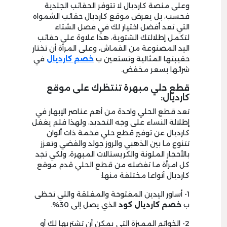
وعلى منصة كارديال لا تتوفر الحقائب الجلدية
فحسب، بل يعرض موقع كارديال حقائب الشمواه
التي تعد أفضل اختيار لك في فصل الشتاء
لتكمل إطلالتك الشتوية، هذا علاوة على حقائب
اليد المصنوعة من القماش، وعلى المرأة أن تختار
حقيبتها المثالية وتستعين ب
خصم كارديال
في
شرائها بسعر مخفض.
قطع حلي مبهرة تنتظرك على موقع
كارديال:
تعد قطع الحلي واحدة من أهم عناصر الإبهار في
إطلالة النساء على وجه التحديد، ولهذا فلم يغفل
كارديال عن توفير قطع حلي فخمة ذات ألوان
تتنوع ما بين الذهبي والروز جولد والفضي وتعزز
بالأحجار الملونة والكريستالات المبهرة، ولكي تجد
كل امرأة ما تفضله من قطع الحلي قدم موقع
كارديال أنواعا مختلفة منها:
1- أساور اليدين المفتوحة والمغلقة والتي تحظى
ب
خصم كارديال كود
الذي يصل إلى 30%.
2- الخواتم المميزة التي يمكن أن تشتريها لك أو