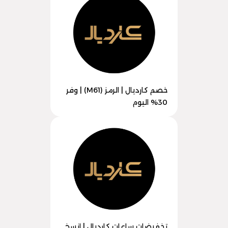
خصم كارديال | الرمز (M61) | وفر
30% اليوم
تخفيضات ساعات كارديال | انسخ