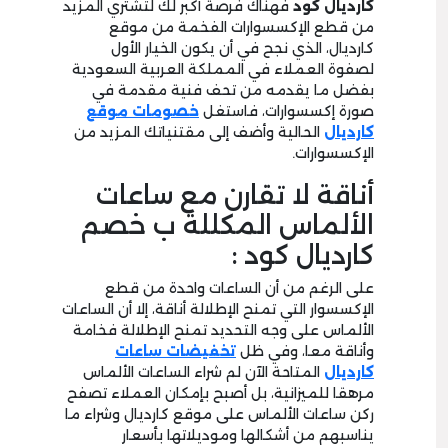
كارديال كود
فهناك فرصة أكبر لك لتشتري المزيد
من قطع الإكسسوارات الفخمة من موقع
كارديال، الذي نجح في أن يكون الخيار الأول
لصفوة العملاء في المملكة العربية السعودية
بفضل ما يقدمه من تحف فنية مقدمة في
صورة إكسسوارات، فاستغل
خصومات موقع
كارديال
الحالية وأضف إلى مقتنياتك المزيد من
الإكسسوارات.
أناقة لا تقارن مع ساعات
الألماس المكللة ب خصم
كارديال كود :
على الرغم من أن الساعات واحدة من قطع
الإكسسوار التي تمنح الإطلالة أناقة، إلا أن الساعات
الألماس على وجه التحديد تمنح الإطلالة فخامة
وأناقة معا، وفي ظل
تخفيضات
ساعات
كارديال
المتاحة الآن لم شراء الساعات الألماس
مرهقا للميزانية، بل أصبح بإمكان العملاء تصفح
ركن ساعات الألماس على موقع كارديال وشراء ما
يناسبهم من أشكالها وموديلاتها بأسعار