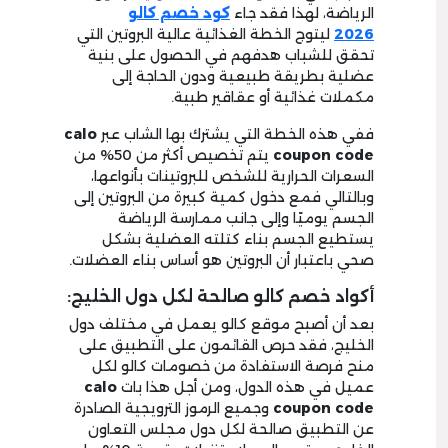
الرياضة، لهذا فقد جاء
كود خصم كالو
2026
ليتوج الخطة الغذائية عالية البروتين التي
تحقق للشباب هدفهم في الحصول على بنية
عضلية بطريقة طبيعية ودون الحاجة إلى
مكملات غذائية أو عقاقير طبية.
ففي هذه الخطة التي يشترك بها الشاب عبر
calo
coupon code
يتم تخصيص أكثر من 50% من
السعرات الحرارية للشخص للبروتينات بأنواعها،
وبالتالي فمع دخول كمية كبيرة من البروتين إلى
الجسم يوميًا وإلى جانب ممارسة الرياضة
يستطيع الجسم بناء كتلته العضلية بشكل
صحي باعتبار أن البروتين هو أساس بناء العضلات.
أكواد خصم كالو صالحة لكل دول الخليج:
بعد أن أصبح موقع كالو يعمل في مختلف دول
الخليج، فقد حرص القائمون على التطبيق على
منح فرصة الاستفادة من خصومات كالو لكل
عميل في هذه الدول، ومن أجل هذا بات
calo
coupon code
وجميع الرموز الترويجية الصادرة
عن التطبيق صالحة لكل دول مجلس التعاون