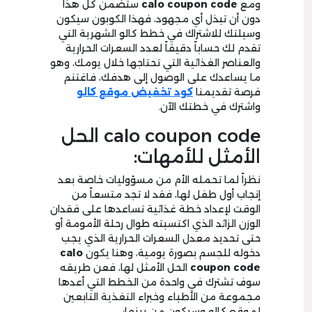
ومع
calo coupon code
ستضمن كل هذا
دون أن تبذل أي مجهود، فهذا الكوبون سيكون
وسيلتك للاشتراك في خطط كالو الشهرية التي
تقدم لك حساباً دقيقاً لعدد السعرات الحرارية
والعناصر الغذائية التي تحتاجها خلال يومك، وهو
ما يساعدك على الوصول إلى هدفك، فاغتنم
فرصة تقديمنا
كود تخفيض موقع كالو
واشترك في خطتك الآن.
calo coupon code الحل
الأمثل للأمهات:
نظراً لما تحمله الأم من مسؤوليات خاصة بعد
إنجاب أول طفل لها، فقد لا تجد متسعاً من
الوقت لإعداد خطة غذائية تساعدها على فقدان
الوزن الزائد الذي اكتسبته طوال رحلة الأمومة أو
حتى تحديد معدل السعرات الحرارية الذي يجب
دخوله للجسم بصورة يومية، وهنا يكون
calo
coupon code
الحل الأمثل لها، فعن طريقه
سوف تشترك في واحدة من الخطط التي أعدها
مجموعة من الأطباء وخبراء التغذية التابعين
لموقع كالو وسيكون من بينها: