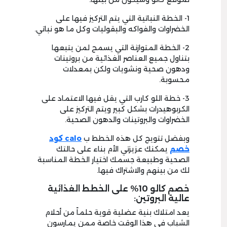
1- الخطة النباتية التي يتم التركيز فيها على
الخضراوات والفواكه والبقوليات وكل ما هو نباتي.
2- الخطة المتوازنة التي يسمح لمن يتبعها
بتناول جميع العناصر الغذائية من بروتينات
ودهون صحية ونشويات ولكن بمعدلات
محسوبة.
3- خطة اللو كارب التي يقل فيها الاعتماد على
الكربوهيدرات بشكل كبير ويتم التركيز على
الخضراوات والبروتينات والدهون الصحية.
وبفضل تتويج كل هذه الخطط ب
calo كود
خصم
يمكنك عزيزتي الأم بناء على حالتك
الصحية وطبيعة جسمك اختيار الخطة المناسبة
لك من بينهم والاشتراك فيها.
خصم كالو 10% على الخطط الغذائية
عالية البروتين:
يعد امتلاك بنية عضلية قوية حلماً من أحلام
الشباب في هذا الوقت خاصة ممن يمارسون