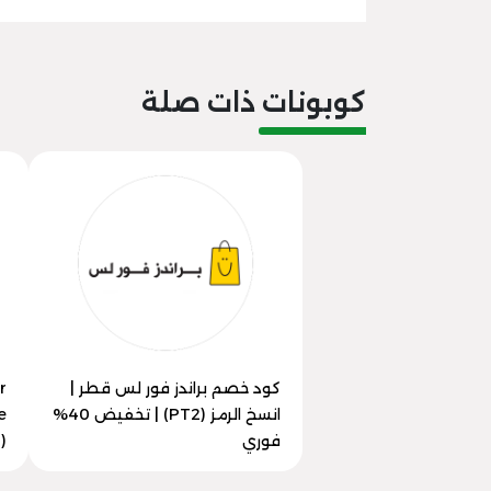
كوبونات ذات صلة
كود خصم براندز فور لس قطر |
r
انسخ الرمز (PT2) | تخفيض 40%
فوري
(PT2) | خصم 50% الآن