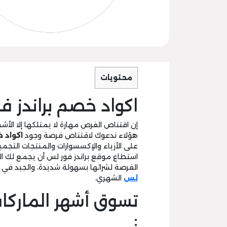
محتويات
اكواد خصم براندز ف
إن اقتناص الفرص مهارة لا يمتلكها إلا الأ
هؤلاء ندعوك لاقتناص فرصة وجود
اكواد 
على الأزياء والإكسسوارات والمنتجات التجمي
استطاع موقع براندز فور لس أن يجمع لك ال
الفرصة لشرائها بسهولة شديدة، والجيد في ا
لس
الشهري.
تسوق أشهر الماركات
: