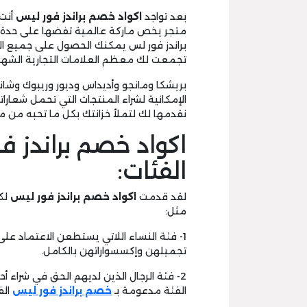
بعد تواجد
اكواد خصم براندز فور ليس
أنت 
متجر يخص ماركة عالمية تفضها على حدة 
براندز فور لس يمكنك الحصول على جميع ال
تجمعت لك معظم العلامات التجارية الشهيرة
بريشكا ومانجو وأديداس وديور وريبوك وشاني
الإمكانية لشراء المنتجات التي تحمل شعار
نقدمها لك لتملأ خزانتك بكل ما تحبه من ما
اكواد خصم براندز 
الفئات:
لقد قدمت
اكواد خصم براندز فور ليس
لك
مثل:
1- فئة النساء اللاتي يستطعن الاعتماد 
تجميلهن وإكسسواراتهن بالكامل.
2- فئة الرجال الذين لديهم الحق في شراء 
الفئة مدعومة بـ
خصم براندز فور ليس
الف