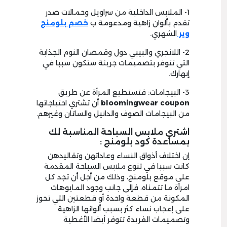
1- الملابس الداخلية من سراويل وحمالات صدر
تقدم بألوان زاهية ومدعومة ب
خصم بلومنج
وير
الشهري.
2- اللانجري والبيبي دول وقمصان النوم الجذابة
التي تتوفر بتصميمات جريئة ستكون سببا في
إبهارك.
3- البيجامات: فتستطيع المرأة عن طريق
coupon
bloomingwear
أن تشتري احتياجاتها
من البيجامات الصوف والدانيل والساتان وغيرهم.
اشتري ملابس السباحة المناسبة لك
بمساعدة كود بلومنج :
إن اختلاف أذواق النساء وعاداتهن وتقاليدهن
كانت سببا في تنوع ملابس السباحة المقدمة
على موقع بلومنج، وذلك من أجل أن تجد كل
امرأة ما تتمناه، فإلى جانب وجود المايوهات
المكونة من قطعة واحدة أو قطعتين التي تحوز
على إعجاب نساء كثر بسبب ألوانها الزاهية
وتصميمات الفريدة تتوفر أيضا الأغطية