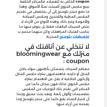
coupon
الخاص به للعملاء، فالمتاجر الخاصة
ببيع ملابس الخروج أصبحت تملأ الأسواق، وهذا
ما دفع متجر بلومنج إلى أن يتخصص في تقديم
الملابس المنزلية واللانجري وملابس السباحة
والأمومة وغير ذلك، وهذه الأنواع من الأزياء لا
تخص السيدات البالغات فقط بل يتوفر منها ما
يناسب الفتيات المراهقات وكل منهما مدعم ب
تخفيضات بلومنج
المجزية.
لا تتخلي عن أناقتك في
منزلك مع bloomingwear
coupon :
معظم السيدات يتمسكن بأناقتهن سواء داخل
المنزل أو خارجه، فاهتمامهن بشراء ملابس المنزل
وأزيائهن الداخلية لا يقل عن الاهتمام بشراء
ملابس الخروج، لذلك فهن يبحثن دائما عن
المتاجر التي تقدم تلك النوعيات من الملابس
بتصميمات وألوان رائعة، وبعد بحث عميق وجدنا
أن اختيار النساء يقع دائما على متجر بلومنج وما
يقدمه من أزياء منها: