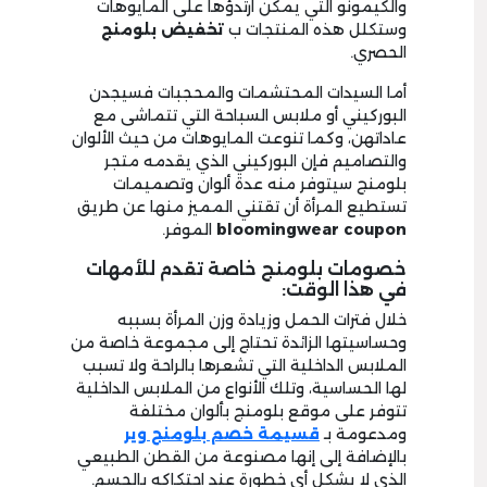
والكيمونو التي يمكن ارتدؤها على المايوهات
وستكلل هذه المنتجات ب
تخفيض بلومنج
الحصري.
أما السيدات المحتشمات والمحجبات فسيجدن
البوركيني أو ملابس السباحة التي تتماشى مع
عاداتهن، وكما تنوعت المايوهات من حيث الألوان
والتصاميم فإن البوركيني الذي يقدمه متجر
بلومنج سيتوفر منه عدة ألوان وتصميمات
تستطيع المرأة أن تقتني المميز منها عن طريق
bloomingwear coupon
الموفر.
خصومات بلومنج خاصة تقدم للأمهات
في هذا الوقت:
خلال فترات الحمل وزيادة وزن المرأة بسببه
وحساسيتها الزائدة تحتاج إلى مجموعة خاصة من
الملابس الداخلية التي تشعرها بالراحة ولا تسبب
لها الحساسية، وتلك الأنواع من الملابس الداخلية
تتوفر على موقع بلومنج بألوان مختلفة
ومدعومة بـ
قسيمة خصم بلومنج وير
بالإضافة إلى إنها مصنوعة من القطن الطبيعي
الذي لا يشكل أي خطورة عند احتكاكه بالجسم.