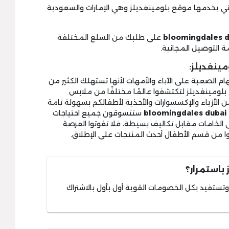
تي يخدمها موقع بلومينغديلز وهي الإمارات والسعودية
bloomingdales d
على طلبك من السلع المختلفة
ة التوصيل المجانية.
ينغديلز:
م الصعبة على الآباء والأمهات لأنها تستهلك الكثير من
لومينغديلز لتكتشفوا عالمًا مختلفًا من ملابس
ن الأزياء والإكسسوارات والأحذية لأطفالكم بسهولة تامة
bloomingdales dubai
ستتسوقون جميع احتياجات
لى الخامات مقابل تكاليف بسيطة، فلا تفوتوا الفرصة
من قسم الأطفال أحدث المنتجات على الإطلاق.
باستمرار؟
تستفيد بكل الخصومات القوية أول بأول بالاشتراك