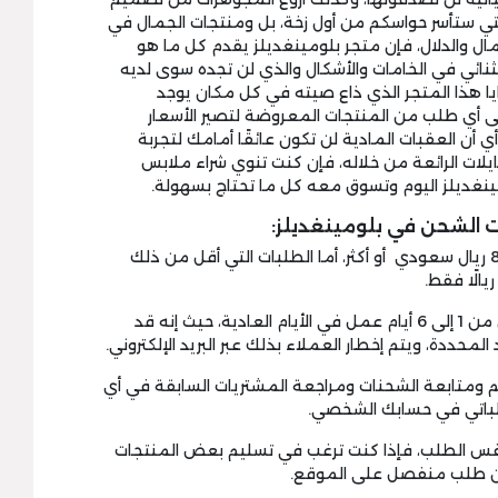
تي ستأسر حواسكم من أول زخة، بل ومنتجات الجمال في
ال والدلال، فإن متجر بلومينغديلز يقدم كل ما هو
ثنائي في الخامات والأشكال والذي لن تجده سوى لديه
يا هذا المتجر الذي ذاع صيته في كل مكان يوجد
 أي طلب من المنتجات المعروضة لتصير الأسعار
أن العقبات المادية لن تكون عائقًا أمامك لتجربة
يلات الرائعة من خلاله، فإن كنت تنوي شراء ملابس
نغديلز اليوم وتسوق معه كل ما تحتاج بسهولة.
 الشحن في بلومينغديلز:
1-خدمة الشحن مجانية للطلبات بقيمة 800 ريال سعودي أو أكثر، أما الطلبات التي أقل من ذلك
2- مواعيد تسليم طلبات بلومينغديلز تكون من 1 إلى 6 أيام عمل في الأيام العادية، حيث إنه قد
محددة، ويتم إخطار العملاء بذلك عبر البريد الإلكتروني.
ومتابعة الشحنات ومراجعة المشتريات السابقة في أي
باتي في حسابك الشخصي.
لنفس الطلب، فإذا كنت ترغب في تسليم بعض المنتجات
من طلب منفصل على الموقع.