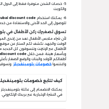
5- خدمات الشحن متوفرة فقط إلى الدول ال
والكويت.
6- يمكنك استخدام
ubai discount code
للوصول إلى الحد الأدنى والاستفادة من خدم
تسوق لصغيرك ركن الأطفال في بلوم
لأن شراء ملابس الأطفال تعد من إحدى المها
الوقت والجهد، نكشف لكم الستار عن موقع ب
الأطفال عبر الإنترنت وتتسوقون كل الجديد م
وبأسعار هينة، فمن خلال
 discount code
أطفالكم الأولاد والبنات والرضع الصغار بأع
واغتنموا
خصومات بلومينغديلز
وتسوقوا 
كيف تتابع خصومات بلومينغديلز 
يمكنك الانضمام إلى عائلة بلومينغديلز و
في النشرة الإخبارية عبر بريدك الإلكتروني.