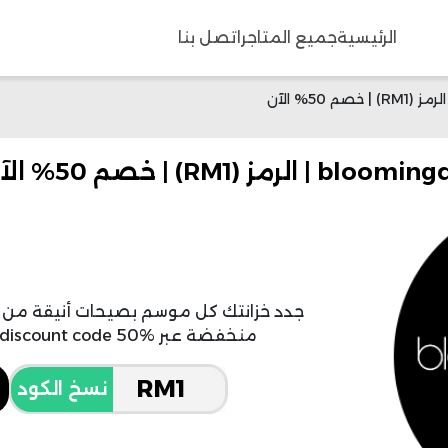
الرئيسية
جميع المتاجر
اتصل بنا
RM) | خصم 50% الآن
جدد خزانتك كل موسم بصيحات أنيقة من ال
منخفضة عبر bloomingdales dubai discount code 50% المجرب.
نسخ الكود