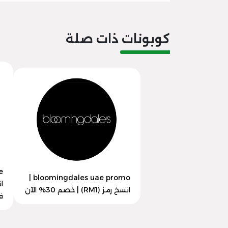
كوبونات ذات صلة
bloomingdales uae promo |
انسخ رمز (RM1) | خصم 30% الآن
ف