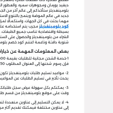
ديفيد يورمان ومجوهرات سمره، والعطور ال
بلومينغديلز ستأخذكم إلى عالم آخر من الجم
جديد في عالم الموضة ويتميز بالتنوع الاست
مهما بحثت في كل الجهات، واستكمالًا لمزا
كود
بلومينغديلز
مجرب يتم استخدامه على
بسيطة واقتصادية تناسب جميع الطبقات، أي 
الشراء من بلومينغديلز والحصول على الستا
شتوية دافئة وناعمة اغتنم كود خصم بلومي
بعض المعلومات المهمة عن خيارات
فإن رسوم شحنها إلى العنوان المطلوب 50 ريالًا فقط.
يحدث تأخير في تسليم الطلبات عن المواعيد ال
3- يمكنكم بكل سهولة عرض سجل طلباتكم 
وقت على موقع بلومينغديلز من قسم طل
4- لا يمكن التسليم إلى عناوين متعددة 
إلى عناوين مختلفة فيمكنك تقديم أكثر 