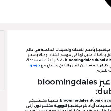
مينغديلز بأفخم القصات والصيحات العالمية في عالم
ألق بأناقة لا مثيل لها في موسم الشتاء، وذلك بأسعار
bloomingdales dubai di
، فاختر أزيائك المستوحاة
 طياتها لمسة من الفن والتاريخ والإبداع مع
برومو
 للغاية.
وفر أكثر على طلبك عبر bloomingdales
dub
bloomingdales dubai disc
تحديدًا ستصاحبكم
صميمات أزياء بلومينغديلز الأوروبية ستتسوقون أرقى
 خيالية لن تصدقونها، وكذلك أروع المجوهرات من تصميم