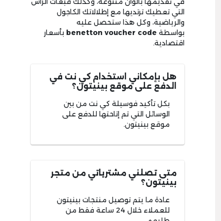
في تقديمها بألوان متنوعة، وكذلك قبعات الرأس
التي تعطيك ترتديها مع إطلالاتك الكاجول
والرياضية، وكل هذا ستحصل عليه
بواسطة
benetton voucher code
بأسعار
اقتصادية.
هل بإمكاني استخدام كي نت في
الدفع على موقع بينيتون؟
بكل تأكيد فوسيلة كي نت من بين
الوسائل التي تم إتاحتها للدفع على
موقع بينيتون.
متى تصلني مشترياتي من متجر
بينيتون؟
عادة ما يتم توصيل منتجات بينيتون
للعملاء خلال 24 ساعة فقط من
طلبهم.