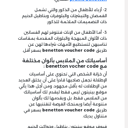
2- أزياء للأطفال من الذكور والتي تشمل
القمصان والتيشرتات والبلوفرات وبناطيل الدنيم
ذات التصميمات الملائمة للذكور.
3- أما الأطفال من الإناث فتتوفر لهم الفساتين
ذات الألوان المبهجة والبلوزات المقدمة بمقاسات
تناسبهن لتستطيع الأمهات شراءها لهن عن
طريق
benetton voucher code
بسعر أقل.
أساسياتك من الملابس بألوان مختلفة
مع benetton vocher code :
أن خزانة الشخص التي تحتوي على أساسيات
الإطلالة تجعل صاحبها قادرا على أن يخلق العديد
من الإطلالات له بأقل مجهود، ومن أجل هذا يأتي
موقع بينيتون ليس فقط ليقدم لك أساسياتك
من الملابس فقط، بل ويقدمها لك بألوان
متنوعة أيضا ويمنحك الفرصة لتقتنيها عن
طريق
benetton voucher code
بسعر في
متناول يديك.
فيوفر موقع بينيتون بناطيل وجواكت الدنيم