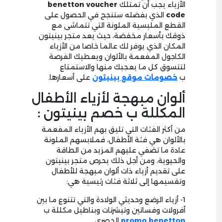
الأزياء يجب أن تمتلك
benetton voucher
code
الذي بفضله ستنجح في الحصول على
القطع الملبسية الملونة التي تتماشى مع
ذوقك بأسعار مخفضة، حيث يعد متجر بينيتون
المكان الذي يوفر لك عالما خاصا من الأزياء
الكاجول المفعمة بالألوان ويعطيك الفرصة
لتتسوق كل ما يعجبك منها والاستمتاع
ب
خصومات موقع بينيتون
على أسعارها.
ألوان مبهجة لأزياء الأطفال
المكللة ب خصم بينيتون :
من أكثر الفئات التي تليق بهم الأزياء المفعمة
بالألوان هي فئة الأطفال، فملابسهم الملونة
عادة ما تضفي عليهم المزيد من الطاقة
والحيوية، ومن أجل ذلك يحرص متجر بينيتون
على تقديم أزياء ذات ألوان مبهجة للأطفال
وتقسيمها إلى ثلاثة فئات رئيسية هي:
1- أزياء الرضع وحديثي الولادة والتي تتنوع ما بين
أفرولات وفساتين وتيشرتات وبناطيل مكللة ب
promo benetton
الحصري.