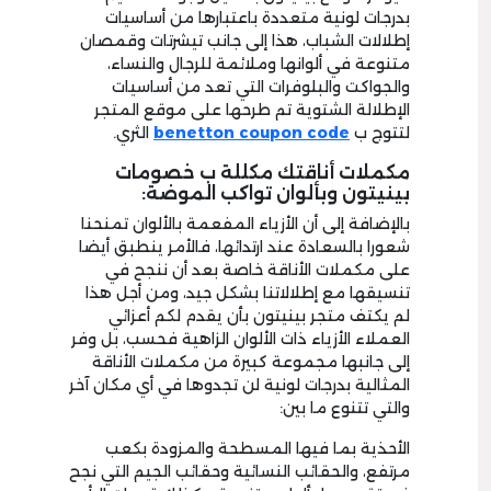
بدرجات لونية متعددة باعتبارها من أساسيات
إطلالات الشباب، هذا إلى جانب تيشرتات وقمصان
متنوعة في ألوانها وملائمة للرجال والنساء،
والجواكت والبلوفرات التي تعد من أساسيات
الإطلالة الشتوية تم طرحها على موقع المتجر
لتتوج ب
benetton coupon code
الثري.
مكملات أناقتك مكللة ب خصومات
بينيتون وبألوان تواكب الموضة:
بالإضافة إلى أن الأزياء المفعمة بالألوان تمنحنا
شعورا بالسعادة عند ارتدائها، فالأمر ينطبق أيضا
على مكملات الأناقة خاصة بعد أن ننجح في
تنسيقها مع إطلالاتنا بشكل جيد، ومن أجل هذا
لم يكتف متجر بينيتون بأن يقدم لكم أعزائي
العملاء الأزياء ذات الألوان الزاهية فحسب، بل وفر
إلى جانبها مجموعة كبيرة من مكملات الأناقة
المثالية بدرجات لونية لن تجدوها في أي مكان آخر
والتي تتنوع ما بين:
الأحذية بما فيها المسطحة والمزودة بكعب
مرتفع، والحقائب النسائية وحقائب الجيم التي نجح