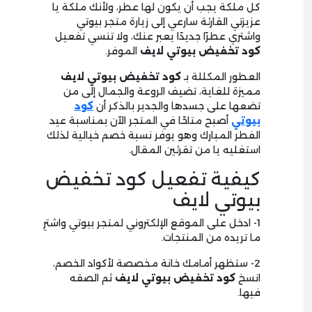
كل ملكة يجب أن يكون لها عطر، ولأنك ملكة يا
عزيزتي القارئة سارعي إلى زيارة متجر بيوتي
واشتري عطرًا جديدًا يعبر عنك، ولا تنسي تفعيل
كود تخفيض بيوتي لايف
الموفر.
العطور المكللة بـ
كود تخفيض بيوتي لايف
مميزة للغاية، تضيف الروعة والجمال إلى من
تضعها على جسدها والجدير بالذكر أن
كود
بيوتي
أصبح متاحًا في المتجر الآن بمناسبة عيد
الفطر المبارك وهو يوفر نسبة خصم خيالية لذلك
استغليه يا من تقرئين المقال.
كيفية تفعيل كود تخفيض
بيوتي لايف
1- ادخل على الموقع الإلكتروني لمتجر بيوتي واشترِ
ما تريده من المنتجات.
2- ستظهر أمامك خانة مخصصة لأكواد الخصم،
انسخ
كود تخفيض بيوتي لايف
ثم الصقه
فيها.