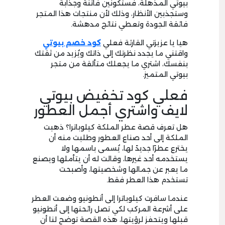
بيوتي المذهلة، فستكونين فاتنة وجذابة
وستجذبين الأنظار، وذلك لأن منتجات هذا المتجر
فائقة الجودة وتعطي نتائج مدهشة.
هيا يا عزيزتي القارئة فعلي
كود خصم بيوتي
واقتني ما يجدد نظرتك إلى ذاتك ويُزيد من ثقتك
بنفسك، اشتري ما يجعلك متألقة من متجر
بيوتي المتميز.
فعلي كود تخفيض بيوتي
لايف واشتري أجمل العطور
هل تعرف قصة عطر الملكة كيلوباترا؟ ذهبت
الملكة إلى أحد صناع العطور وطلبت منه أن
يخترع عطرًا جديدً لها، يُسمى باسمها ولا
يستخدمه أحد غيرها، وقالت له أن يتأملها ويصنع
ما يعبر عن جمالها وشخصيتها، وأصبحت
تستخدم هذا العطر فقط.
عندما سافرت كيلوباترا إلى أنطونيو وضعت العطر
على أشرعة المركب لكي تصل رائحتها إلى أنطونيو
قبلها ويتحفز لرؤيتها، هذه القصة توضح لنا أن