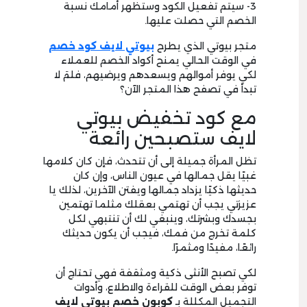
3- سيتم تفعيل الكود وستظهر أمامك نسبة
الخصم التي حصلت عليها.
متجر بيوتي الذي يطرح
بيوتي لايف كود خصم
في الوقت الحالي يمنح أكواد الخصم للعملاء
لكي يوفر أموالهم ويسعدهم ويرضيهم، فلمَ لا
تبدأ في تصفح هذا المتجر الآن؟
مع كود تخفيض بيوتي
لايف ستصبحين رائعة
تظل المرأة جميلة إلى أن تتحدث، فإن كان كلامها
غبيًا يقل جمالها في عيون الناس، وإن كان
حديثها ذكيًا يزداد جمالها ويفتن الآخرين، لذلك يا
عزيزتي يجب أن تهتمي بعقلك مثلما تهتمين
بجسدك وبشرتك، وينبغي لك أن تنتبهي لكل
كلمة تخرج من فمك، فيجب أن يكون حديثك
رائعًا، مفيدًا ومثمرًا.
لكي تصبح الأنثى ذكية ومثقفة فهي تحتاج أن
توفر بعض الوقت للقراءة والاطلاع، وأدوات
التجميل المكللة بـ
كوبون خصم بيوتي لايف