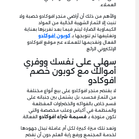
العملاء.
والأهم من ذلك أن أراضي متجر افوكادو خصبة ولا
تنبت إلا الثمار الشهية الخالية من المواد
الكيماوية الضارة ليتم فيما بعد تفريزها بعناية
وتغليفها ثم تتويجها بـ
كوبون افوكادو
الفعال وتقديمها للعملاء عبر موقع افوكادو
الإلكتروني الرائع.
سهلي على نفسك ووفري
أموالك مع كوبون خصم
افوكادو
لا يقتصر متجر افوكادو على بيع أنواع مختلفة
من الثمار فحسب، بل يشتمل بين جنباته على
قسم خاص بالفواكه والخضراوات المقطعة
والمنظمة في أكياس وعلب مخصصة والتي
تكون متوجة بـ
قسيمة شراء افوكادو
الفعالة.
وتعد تلك ميزة كبيرة لكل أم عاملة تبذل جهودها
لخدمة المجتمع ورفع راية العلم دون أن تقصر