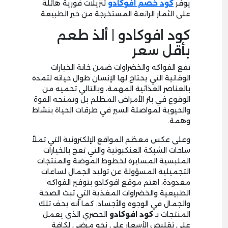
يوفر
كود خصم افوكادو
تنزيلات فورية هائلة
على الثمار الرائعة المستخرجة من خير الطبيعة.
كود افوكادو | ألذ طعم
بأقل سعر
تقع الفواكه والخضراوات ضمن خانة الخيارات
الوقائية التي يحتاج لها الإنسان طوال حياته لتمده
بالعناصر الغذائية المهمة، وبالتالي تحميه من
الوقوع في بئر الأمراض المظلم بل وتمنحه القوة
والحيوية لمواصلة السير في طرقات الحياة بنشاط
وهمة.
وعلى عكس معظم المواقع الإلكترونية التي تملأ
ساحات الشبكة العنكبوتية والتي تعج بالخيارات
الملبسية المسايرة لخطوط الموضة والمنتجات
التجميلية المسؤولة عن توليد الجمال لساعات
معدودة، اهتم موقع افوكادو بتوفير الفواكه
الطبيعية والخضراوات المغذية التي تبث الصحة
والجمال في الوجوه والأجساد، كما أنه يحف تلك
المنتجات بـ
كود افوكادو
الحصري الذي يعمل
على تقليص الأسعار على نحو مرضي لكافة