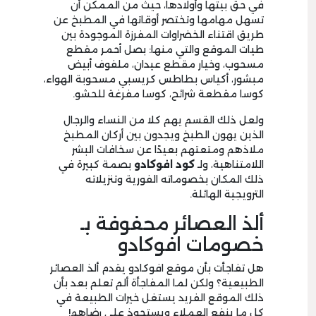
في حق بيتها وأولادها، حيث من الممكن أن
تسهل مهامها وتختصر أوقاتها في المطبخ عن
طريق اقتناء الخضراوات المفرزة الموجودة بين
طيات الموقع والتي منها: بصل أحمر مقطع
مسحوب، وخيار مقطع عيدان، ملفوف أبيض
مبشور، أكياس بطاطس كريسبي مسحوبة الهواء،
كوسا مقطعة شرائح، كوسا مفرغة للحشو.
ولعل ذلك القسم يهم كلا من النساء والرجال
الذين يهون الطبخ ويجدون بين أركان المطبخ
ملاذهم ومتعتهم بعيدًا عن سخافات البشر
اللامتناهية، ولـ
كود افوكادو
بصمة كبيرة في
ذلك المكان بخصوماته الفورية وتنزيلاته
الترويجية الهائلة.
ألذ العصائر محفوفة بـ
خصومات افوكادو
هل تفاجأت بأن موقع افوكادو يقدم ألذ العصائر
الطبيعية؟ ولكن لما المفاجأة ألم تعلم بعد بأن
ذلك الموقع الفريد يستغل خيرات الطبيعة في
كل ما ينفع العملاء ويستحوذ على رضاهم!