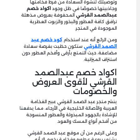
وتوصيلك لنشوة السعادة من فرط فخامتها
وجاذبيتها خصوصًا في ظل وجود
اكواد خصم
عبدالصمد القرشي
المحفوفة بعروض مذهلة
ترافق كافة العطور والبخور والزيوت العطرية
الموجودة في المتجر.
ومن الرائع أنه عند استخدام
كود خصم عبد
الصمد القرشي
ستكون حظيت بفرصة سعادة
مضاعفة، حيث التمتع بأرقى وأفخم العطور دون
استنزاف الميزانية.
اكواد خصم عبدالصمد
القرشي لأقوى العروض
والخصومات
ينشر متجر عبد الصمد القرشي عبير الفخامة
العربية والأصالة الخليجية في الأرجاء، مما يدفعنا
للإشادة بالجهود المبذولة والعطور المنسوجة
من أفخم أنواع المسك والعود.
وعلى الرغم من أن موقع عبد الصمد القرشي
يشتهر بروعة عطوره وفخامة بخوره، إلا أنه