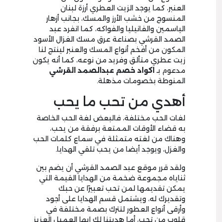
العنبر، كما يوجد الزيت العطري أرزة لبنان
المنسوج من خشب الأرز والمسك، بجانب أزهار
الياسمين والفانيليا والفواكه، كما انفرد عبد
الصمد القرشي بصناعة عرق مسك الغزال الأسود
المكون من أفخم أنواع المسك والعنبر لينتج لنا
زيت عطري متألق وفريد من نوعه، كما أنه يكون
مدعوم بـ
اكواد
خصم عبدالصمد القرشي
المنوطة بخصومات مذهلة.
أهدي من تحب ما يحب
لغات الحب مختلفة، فالبعض لغة الحب الخاصة
به قضاء الأوقات الممتعة برفقة من يحب،
وهناك من لغته متمثلة في سماع كلمات الحب
والغزل، ويوجد أيضا من يحب تلقي الهدايا.
ولقد قرر موقع عبد الصمد القرشي أن يضم بين
ثناياه مجموعة ضخمة من الهدايا القيمة التي
يمكن تقديمها لمن تحب تعبيرًا عن حبك
وتقديرك له، ويشتمل قسم الهدايا على أجود
وأرقى أنواع العطور لتترك بصمة مختلفة في
قلوب من تحب، أما هديتنا لك ايها العميل العزيز