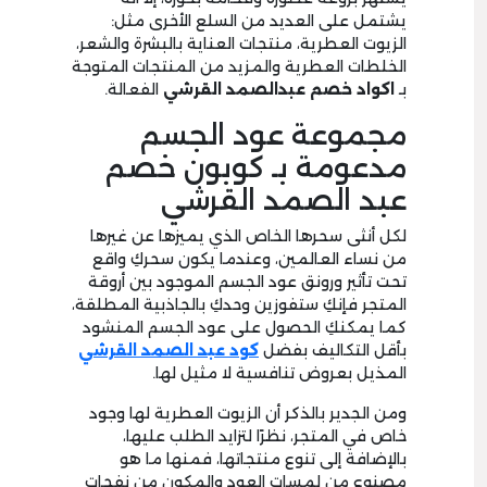
يشتمل على العديد من السلع الأخرى مثل:
الزيوت العطرية، منتجات العناية بالبشرة والشعر،
الخلطات العطرية والمزيد من المنتجات المتوجة
بـ
اكواد خصم عبدالصمد القرشي
الفعالة.
مجموعة عود الجسم
مدعومة بـ كوبون خصم
عبد الصمد القرشي
لكل أنثى سحرها الخاص الذي يميزها عن غيرها
من نساء العالمين، وعندما يكون سحركِ واقع
تحت تأثير ورونق عود الجسم الموجود بين أروقة
المتجر فإنكِ ستفوزين وحدكِ بالجاذبية المطلقة،
كما يمكنكِ الحصول على عود الجسم المنشود
بأقل التكاليف بفضل
كود عبد الصمد القرشي
المذيل بعروض تنافسية لا مثيل لها.
ومن الجدير بالذكر أن الزيوت العطرية لها وجود
خاص في المتجر، نظرًا لتزايد الطلب عليها،
بالإضافة إلى تنوع منتجاتها، فمنها ما هو
مصنوع من لمسات العود والمكون من نفحات