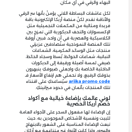
البهاء والرقي في أي مكان.
لكل عاشقات البساطة اللاتي يؤمنْ بأنها سر الرقي
والأناقة تقدم لكنْ منصة أريكا الإلكترونية باقة
فريدة ومثالية من المكملات التجميلية مثل
الإكسسوارات والتحف الديكورية التي تمزج بين
الكلاسيكية والعصرية في آن واحد، فبين أروقة
تلك المنصة النموذجية ستُصادفين عزيزتي
منتجات مثل الوسائد المكرمية، الشماعات
النباتية، شماعات الحوائط، بُسط وسجاد الحائط،
ضيفي لمسة أصيلة ورقيقة إلى الديكورات
الداخلية الخاصة بكِ واجعلي ضيوفكِ ينبهرون
بذوقكِ الرفيع، ولا تحملي هم ارتفاع الأسعار فـ
ariika promo code
سيُساعدكِ على اقتناء
تلك المنتجات بأثمان في حدود ميزانيتكِ.
لوني عالمكِ بإضاءة خيالية مع أكواد
خصم أريكا الحصرية
إن الإضاءة لها مفعول السحر على الأجواء العامة
للبيت ونفسية الأشخاص الموجودين به، حيث
تبعث الإضاءة المناسبة على الشعور بالابتهاج
والسرور، وإذا كانت الأنوار غير متناغمة مع أركان