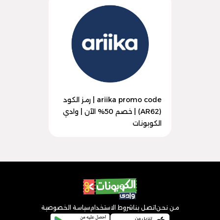
ariika promo code | رمز الكود
(AR62) | خصم 50% الآن | وادي
الكوبونات
من نحن
اتصل بنا
شروط الاستخدام
سياسة الخصوصية