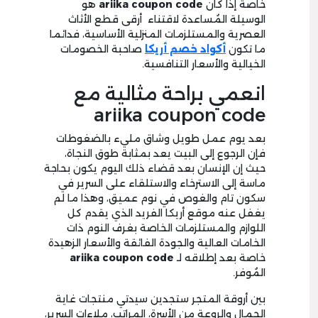
خاصة إذا كان
ariika coupon code
هو
الوسيلة المُساعدة لاقتناء أرقى قطع الأثاث
العصرية والمستلزمات المنزلية الأساسية، فدائما
ما تكون
أكواد خصم أريكا
صاحبة الخصومات
الخيالية والأسعار التنافسية.
انعمي براحة مثالية مع
ariika coupon code
بعد يوم عمل طويل وشاق مليء بالضغوطات
فإن الرجوع إلى البيت يعد بمثابة طوق النجاة،
حيث إن الإنسان بعد قضاء ذلك اليوم يكون بحاجة
ماسة إلى الاسترخاء والاستلقاء على السرير في
سكون تام والغوص في نوم عميق، وهذا ما لم
يغفل عنه موقع أريكا الفريد الذي يقدم كل
اللوازم والمستلزمات الخاصة بغرف النوم ذات
الخامات العالية والجودة الفائقة والأسعار الزهيدة
خاصة بعد إطلاقه لـ
ariika coupon code
المُوفر.
بين أروقة المتجر ستجدين سيدتي منتجات غاية
الجمال والروعة من الأسرة، المراتب، ملاءات السرير،