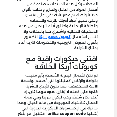
المخدات، وكل هذه المنتجات مصنوعة من
أفضل المواد من الداخل والخارج ومتاحة بألوان
حديثة وتصاميم عصرية، أغدقي على نفسكِ
وعلى جميع أفراد أسرتكِ بالراحة والسعادة
والطاقة الإيجابية واختاري أيا ما تريدين من هذه
المقتنيات المثالية واشعري حقا بالاختلاف ولا
تنسي استعمال
كوبون خصم اريكا
لتظفري
بأقوى العروض الترويجية والخصومات الثرية أثناء
رحلتكِ الشرائية.
اقتني ديكورات راقية مع
كوبونات أريكا الخلاقة
لم تكن الأعمال اليدوية المُنفذة بأيدٍ مُتيمة
بالبراعة والإتقان كمثيلتها التي تُصمم بواسطة
الآلات المتخصصة، فما تكون الأيدي البشرية
قادرة على فعله لا يُقارن بغيره مهما كان، إذ
يُنجز بكل شغف وحب ليكون فريدا وفي قمة
الجمال كالأشياء الموجودة في عالم الخيال، وهذا
ما نراه في الإكسسوارات الديكورية اليدوية التي
يُكللها
ariika coupon code
، فكفيل هو بنشر