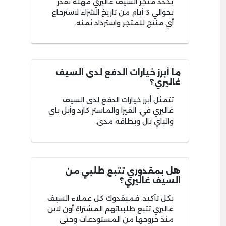
يحدد متجر السيف غاليري مهلة تقدر
بحوالي 3 أيام من تاريخ الشراء لاسترجاع
أي منتج للمتجر واسترداد ثمنه.
ما أبرز خيارات الدفع لدى السيف
غاليري؟
تتمثل أبرز خيارات الدفع لدى السيف
غاليري في: الفيزا والماستر كارد وأبل باي
والباي بال وبطاقة مدى.
هل بمقدوري تتبع طلبي من
السيف غاليري؟
بكل تأكيد، فمبقدوك كل عملاء السيف
غاليري تتبع طلبياتهم المشتراة أون لاين
منذ خروجها من المستودعات وحتى