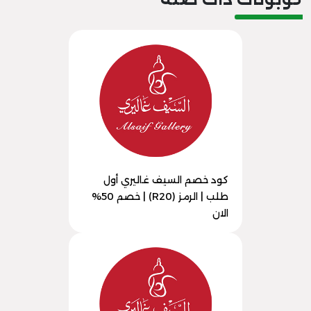
كود خصم السيف غاليري أول
طلب | الرمز (R20) | خصم 50%
الان