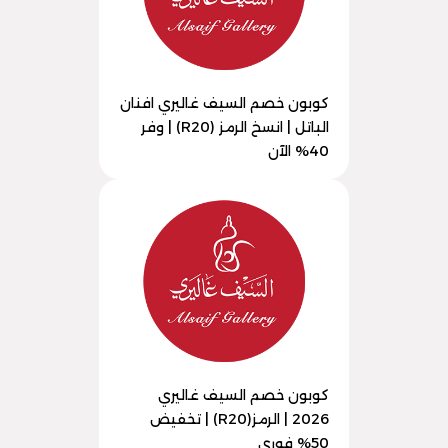
كوبون خصم السيف غاليري افنان
الباتل | انسخ الرمز (R20) | وفر
40% الآن
كوبون خصم السيف غاليري
2026 | الرمز(R20) | تخفيض
50% فوري