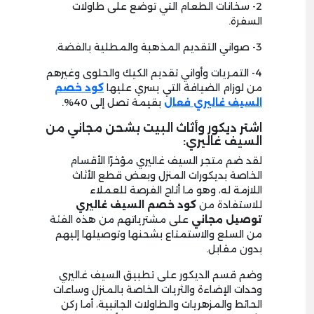
2- سخانات الطعام التي توضع على طاولات
السفرة.
3- صواني التقديم المذهبة والمطلية بالفضة.
4- التمريات وأواني تقديم الكيك والحلوى وغيرهم
من لوزام الضيافة التي يسري عليها
كود خصم
السيف غاليري فعال
بقيمة تصل إلى 40%.
اشتر ديكور وأثاث البيت بشحن مجاني من
السيف غاليري:
لقد ضم متجر السيف غاليري مؤخرًا الأقسام
الخاصة بديكورات المنزل وبعض قطع الأثاث
اللازمة له، وهو ما أتاح الفرصة للعملاء
للاستفادة من
كود خصم السيف غاليري
توصيل مجاني
على مشترياتهم من هذه الفئة
من السلع والاستمتاع بشحنها وتوصيلها إليهم
بدون مقابل.
وضم قسم الديكور على تطبيق السيف غاليري
وحدات الإضاءة والثريات الخاصة بالمنزل وساعات
الحائط والمزهريات والطاولات الجانبية، أما ركن