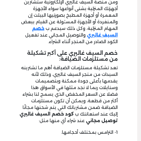
ومن منصة السيف غاليري الإلكترونية ستشترين
أجهزتك المنزلية بشتى أنواعها سواء الأجهزة
المعمرة أو أجهزة المطبخ بصورتيها البيلت إن
والمنفردة أو الأجهزة المسئولة عن القيام ببعض
المهام المنزلية، وكل ذلك سيدعم ب
خصم
السيف غاليري
والتوصيل المجاني عند تفعيل
الكود الصادر من المتجر أثناء الشراء.
خصم السيف غاليري على أكبر تشكيلة
من مستلزمات الضيافة:
تعد تشكيلة مستلزمات الضيافة أهم ما تشترينه
السيدات من متجر السيف غاليري، وذلك لأنه
يقدمها بأعلى جودة ممكنة وبتصميمات
وستايلات ربما لا نجد مثلها في الأسواق هذا
فضلا عن السعر المخفض الذي يسمح لنا بشراء
أكثر من قطعة، ويمكن أن تكون مستلزمات
الضيافة ضمن مشترياتك التي يتم شحنها مجانًا
إليك عند استعانتك ب
كود خصم السيف غاليري
توصيل مجاني
عند شراء أي منها مثل:
1- الترامس بمختلف أحجامها.