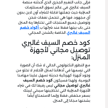
فإلى جانب التغيير الجذري الذي أحدثته منصة
السيف غاليري في عالم تسوق المستلزمات
المنزلية حيث جعلتها قابلة للشراء أون لاين بدون
أي مجهود، فها هي تتحمل نفقات شحن
وتوصيل جميع المنتجات التي تختارها ربة المنزل
حتى باب بيتها فقط عند شرائها ب
أكواد خصم
السيف غاليري
الخاصة بالشحن المجاني.
كود خصم السيف غاليري
توصيل مجاني لأجهزة
المنزل:
مع التطور التكنولوجي الحالي لا شك أن الصورة
التي نرسمها في أذهاننا لمنزل الأحلام لا تخلو من
وجود أجهزة كهربائية حديثة تسهل علينا مهامنا
اليومية، ولهذا فسيكون
كود خصم السيف
غاليري توصيل مجاني
ليس رفيقا لك في شراء
الأجهزة المنزلية التي تحتاجينها سيدتي لبيتك
بسعر مخفض فقط وإنما الاستمتاع أيضًا
بشحنها مجانا إلى المنزل.