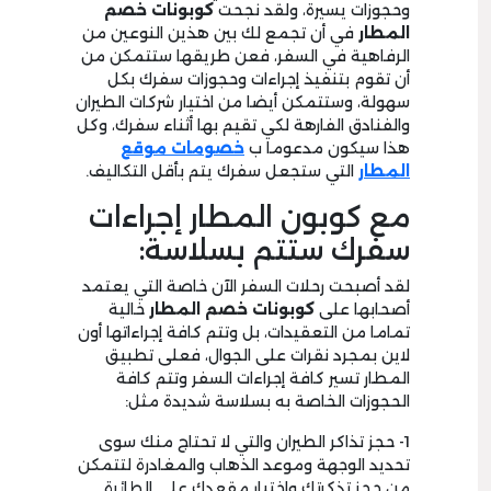
وحجوزات يسيرة، ولقد نجحت
كوبونات خصم
المطار
في أن تجمع لك بين هذين النوعين من
الرفاهية في السفر، فعن طريقها ستتمكن من
أن تقوم بتنفيذ إجراءات وحجوزات سفرك بكل
سهولة، وستتمكن أيضا من اختيار شركات الطيران
والفنادق الفارهة لكي تقيم بها أثناء سفرك، وكل
هذا سيكون مدعوما ب
خصومات موقع
المطار
التي ستجعل سفرك يتم بأقل التكاليف.
مع كوبون المطار إجراءات
سفرك ستتم بسلاسة:
لقد أصبحت رحلات السفر الآن خاصة التي يعتمد
أصحابها على
كوبونات
خصم المطار
خالية
تماما من التعقيدات، بل وتتم كافة إجراءاتها أون
لاين بمجرد نقرات على الجوال، فعلى تطبيق
المطار تسير كافة إجراءات السفر وتتم كافة
الحجوزات الخاصة به بسلاسة شديدة مثل:
1- حجز تذاكر الطيران والتي لا تحتاج منك سوى
تحديد الوجهة وموعد الذهاب والمغادرة لتتمكن
من حجز تذكرتك واختيار مقعدك على الطائرة