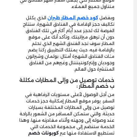
موقع المطار لكي يجعل أسعار أشهر الفنادق في
متناول جميع العملاء.
وبفضل
كود خصم المطار طيران
الذي يكلل
تكاليف حجز الإقامة في الفنادق الشهيرة، ستتاح
الفرصة لك لحجز عدد أيام أكثر في تلك الفنادق
دون أن ترهق ميزانيتك، وتأكد أنك على موقع
المطار سوف تجد الفندق الشهير الذي تحلم
بالإقامة فيه، حيث يمتلك التطبيق ركنا يضم
مئات الفنادق الشهيرة أمثال: بولمان وشيراتون
وجوديان وإنتركونتيننتال وغيرهم من الفنادق
المنتشرة حول العالم.
خدمات توصيل من وإلى المطارات مكللة
ب خصم المطار :
من أجل الوصول لأعلى مستويات الرفاهية في
السفر، يوفر موقع المطار إمكانية حجز خدمات
توصيل من وإلى المطارات المختلفة بسيارات
حديثة، والتي ستمكن المسافر من الشعور بالراحة
عند وصوله إلى وجهته وأثناء مغادرته منها، وهذا
الخدمة ستنضم إلى مجموعة الخدمات التي
تستطيع الاستفادة منها عبر
كوبونات خصم