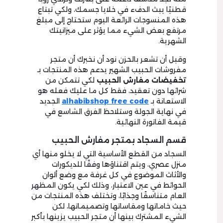
قطنيًا يبث الدفء في خلايا جسمك، ولكي تبتاع
هذه المنسوجات الرائعة اليوم ستحتاج إلى مبلغ
مرتفع بعض الشيء مما يؤثر على ميزانيتك
الشهرية.
وقبل أن تشعر بالحزن نود أن نخبرك أن متجر
مفروشات الحبيب الشهير يدعم هذه المنتجات بـ
تخفيضات مفارش الحبيب
لكي تتمكن من
شرائها دون تعقيد، فقط كل ما عليك فعله هو
الاستعانة بـ
alhabibshop free code
الجديد
في نهاية الجولة وستلاحظ الفرق الشاسع في
قيمة الفاتورة النهائية.
قسم السجاد بمتجر مفارش الحبيب
السجاد من القطع الأساسية التي لا يخلو منها أي
منزل عصري، ويتم اقتناؤها وفقًا للديكورات
والأثاث الموضوع في كل غرفة مع وضع ألوان
الحوائط في عين الاعتبار، وذلك لكي يكون المظهر
العام متناسقًا وجذابًا، وتختلف هذه المنتجات من
حيث خاماتها ومقاساتها وتصميماتها، لكن
الشيء المشترك بينها أن متجر الحبيب يزينها بأكبر