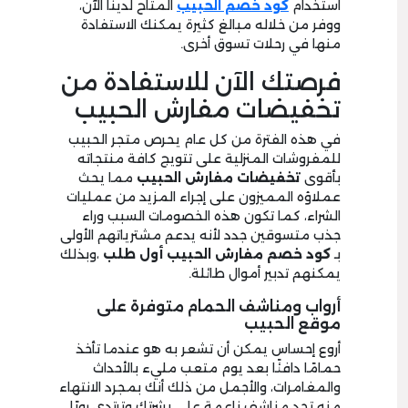
استخدام
كود خصم الحبيب
المتاح لدينا الآن،
ووفر من خلاله مبالغ كثيرة يمكنك الاستفادة
منها في رحلات تسوق أخرى.
فرصتك الآن للاستفادة من
تخفيضات مفارش الحبيب
في هذه الفترة من كل عام يحرص متجر الحبيب
للمفروشات المنزلية على تتويج كافة منتجاته
بأقوى
تخفيضات مفارش الحبيب
مما يحث
عملاؤه المميزون على إجراء المزيد من عمليات
الشراء، كما تكون هذه الخصومات السبب وراء
جذب متسوقين جدد لأنه يدعم مشترياتهم الأولى
بـ
كود خصم مفارش الحبيب أول طلب
،وبذلك
يمكنهم تدبير أموال طائلة.
أرواب ومناشف الحمام متوفرة على
موقع الحبيب
أروع إحساس يمكن أن تشعر به هو عندما تأخذ
حمامًا دافئًا بعد يوم متعب مليء بالأحداث
والمغامرات، والأجمل من ذلك أنك بمجرد الانتهاء
منه تجد مناشف ناعمة على بشرتك وترتدي روبًا