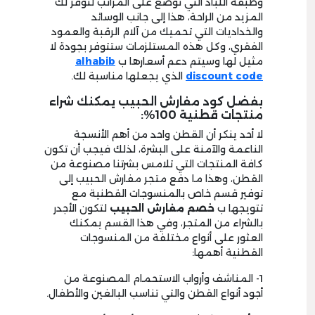
وطبقة اللباد التي توضع على المراتب لتوفر لك
المزيد من الراحة، هذا إلى جانب الوسائد
والخداديات التي تحميك من آلام الرقبة والعمود
الفقري، وكل هذه المستلزمات ستتوفر بجودة لا
مثيل لها وسيتم دعم أسعارها ب
alhabib
discount code
الذي يجعلها مناسبة لك.
بفضل كود مفارش الحبيب يمكنك شراء
منتجات قطنية 100%:
لا أحد ينكر أن القطن واحد من أهم الأنسجة
الناعمة والآمنة على البشرة، لذلك فيجب أن تكون
كافة المنتجات التي تلامس بشرتنا مصنوعة من
القطن، وهذا ما دفع متجر مفارش الحبيب إلى
توفير قسم خاص بالمنسوجات القطنية مع
تتويجها ب
خصم مفارش الحبيب
لتكون الأجدر
بالشراء من المتجر، وفي هذا القسم يمكنك
العثور على أنواع مختلفة من المنسوجات
القطنية أهمها:
1- المناشف وأرواب الاستحمام المصنوعة من
أجود أنواع القطن والتي تناسب البالغين والأطفال.