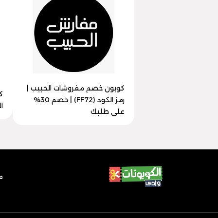
كوبون خصم مفروشات الحبيب |
ك
رمز الكود (FF72) | خصم 30%
الرمز
على طلبك
م