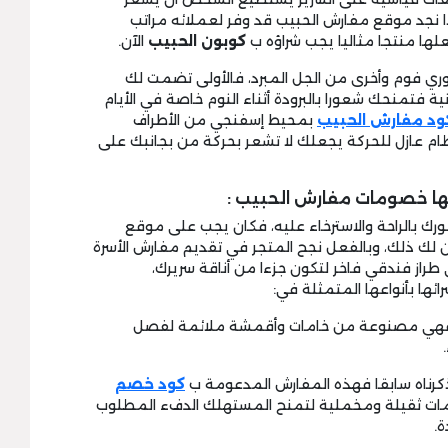
ا نجد موقع مفارش الحبيب قد وفر لعملائه مراتب
لها منتجا مثاليا يجب شراؤه ب
كوبون الحبيب
الآن.
ي فوم وأخرى من الجل المبرد، فالأولى تضمت لك
ثانية فتمنحك شعورا بالبرودة أثناء النوم خاصة في الأيام
ود مفارش
الحبيب
بمحيط إسفنجي من الأطراف
نظام عازل للحركة يجعلك لا تشعر بحركة من بجانبك على
ها خصومات مفارش الحبيب :
ك بالراحة والاسترخاء عليه، فكان يجب على موقع
 لك ذلك، وبالفعل نجح المتجر في تقديم مفارش الأسرة
راز فندقي فاخر لتكون جزءا من أناقة سريرك،
ئها بأنواعها المتمثلة في:
تها فهي مصنوعة من خامات وأقمشة ملائمة لفصل
كود خصم
ت ثقيلة ومخملية لتمنح المستهلك الدفء المطلوب
ة.