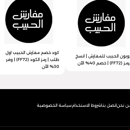
كود خصم مفارش الحبيب اول
وبون الحبيب للمفارش | انسخ
طلب | رمز الكود (FF72) | وفر
 (FF72) | خصم 40% الآن
30% الآن
ن نحن
اتصل بنا
شروط الاستخدام
سياسة الخصوصية