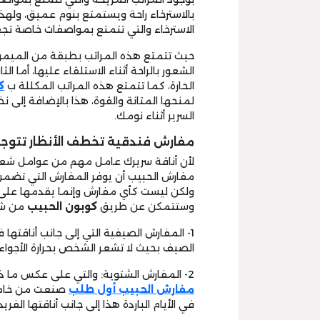
بالاسترخاء راحة ويستمتع بنوم عميق، ولهذ
الاسترخاء والتي تتمتع بمواصفات خاصة تجع
حيث تتمتع هذه المراتب بطبقة من الميمور
الشعور بالراحة أثناء الاستلقاء عليها، أما ال
الحارة، كما تتمتع هذه المراتب المكللة ب
ك
لمنحها المتانة والقوة، هذا بالإضافة إلى 
السرير أثناء نومك.
مفارش فندقية تخطف الأنظار تتوج
لأن أناقة سريرك عامل مهم من عوامل شعور
مفارش الحبيب أن يوفر المفارش التي تضمن
ولكن ليست كأي مفارش وإنما يقدمها على ط
وستتمكن عن طريق
كوبون الحبيب
من شرا
1- المفارش الصيفية التي إلى جانب أناق
الصيف بحيث لا تشعر الشخص بحرارة الأجواء.
2- المفارش الشتوية: والتي على عكس ما ذكرناه سابقا فهذه المفارش المدعومة ب
مفارش الحبيب أول طلب
صنعت من خاما
في الأيام الباردة هذا إلى جانب أناقتها الفريد