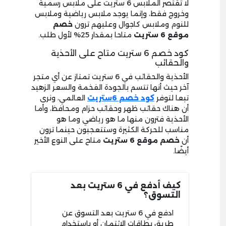
لا تقتصر الملابس 6 ستريت على ملابس رسمية
وخروج فقط، وإنما يوجد ملابس رياضية وملابس
للنوم وملابس كاجوال وعليهم ترون
خصم
موقع 6 ستريت
متاحا بمقدار 25% لأول طلب.
كود خصم 6 ستريت متاح على الأحذية
والحقائب
الأحذية والحقائب في 6 ستريت تمتاز عن أي متجر
آخر حيث أنها تتسم بالجودة الفخمة والسعر الزهيد
تبعا لتوفر
كود خصم 6ستريت
العالمي، ونرى
أن هناك حقائب ظهر وحقائب حزام ومحافظ، وأما
الأحذية فترون منها ما هو رياضي وما هو
مناسب للحركة الكثيرة وستتعجبون حينما ترون
أن
خصم موقع 6 ستريت
متاح على النوع الأخير
أيضًا.
كيف أدفع في 6 ستريت بعد
التسوق؟
ادفع في 6 ستريت بعد التسوق عن
طريق بطاقات الائتمان أو باستخدام