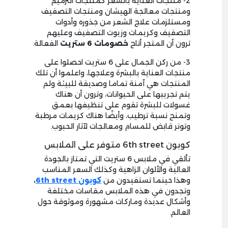
2- منتجات العناية بالشعر كمنتجات الترميم
ومنتجات معالجة الهيشان ومنتجات التصفيف
ومستلزمات علاج الشعر من جذوره وأدوات
التصفيف وكريمات وزيوت التصفيف وعليهم
ترون أن المتجر أتاح
خصومات 6 ستريت
الفعالة.
3- من ركن الجمال على 6 ستريت احصلوا على
منتجات العناية بالبشرة وعلاجها، واعلموا أن تلك
المنتجات هي آمنة تماما وصديقة للبيئة ولم
يتم تجريبها على الحيوانات، وترون أن هناك
غسولات للبشرة تقوم على تنظيفها بعمق
وتمنح نسبة ترطيب، وأيضًا هناك كريمات مرطبة
وتونر قابض للمسام ومعالجات لآثار الحبوب.
كوبون 6th street متوفر على الملابس
تألقي في ملابس 6 ستريت التي تمتاز بالجودة
العالية والألوان الزاهية وكذلك السعر المناسب
وهذا حينما تستفيدون من
كوبون 6
th street
،
وتجدون في هذه الملابس مقاسات مختلفة
وأشكال عديدة وماركات مشهورة وموثوقة حول
العالم.