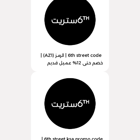
6th street code | الرمز (AZ1) |
خصم حتى 12% عميل قديم
6th street ksa promo code |