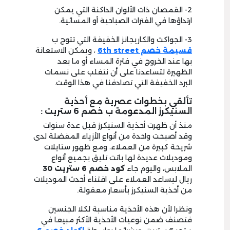
2- القمصان ذات الألوان الداكنة التي يمكن
ارتداؤها في الفترات الصباحية أو المسائية.
3- الجواكت والكاريجانز الخفيفة التي تتوج ب
قسيمة خصم 6th street
، ويمكن الاستعانة
بها عند الخروج في فترة المساء أو ما بعد
الظهيرة لتساعدنا على أن نتغلب على نسمات
البرد الخفيفة التي تصادفنا في هذا الوقت.
تألقي بخطوات عصرية مع أحذية
السنيكرز المدعومة ب خصم 6 ستريت :
منذ أن ظهرت أحذية السنيكرز قبل عدة سنوات
وقد أصبحت واحدة من أنواع الأزياء المفضلة لدى
شريحة كبيرة من العملاء، ومع ظهور ستايلات
وموديلات عديدة لها باتت تليق بجميع أنواع
الملابس، واليوم جاء
كود خصم 6 ستريت 30
ريال ليساعد العملاء على اقتناء أحدث الموديلات
من أحذية السنيكرز بأسعار معقولة.
ونظرا لأن هذه الأحذية مناسبة لكلا الجنسين
فتصنف ضمن نوعيات الأحذية الأكثر مبيعا في