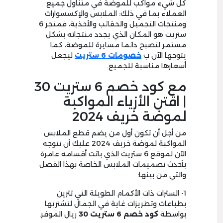
كل شيء مواكب للموضة في متناول جميع
العملاء بما في ذلك: الملابس والإكسسوارات
ومنتجات التجميل والحقائب والأحذية، فمتجر 6
ستريت هو المكان الذي يجدد منتجاته بشكل
مستمر لتصبح دائما مسايرة للموضة، كما
يتوجها الآن ب
خصومات 6 ستريت
ليجعل
أسعارها مناسبة للجميع.
مع كود خصم 6 ستريت 30
| اقتن الأزياء المواكبة
لموضة خريف 2024
من أجل أن تكون أول من يضم قطع الملابس
المواكبة لموضة خريف 2024 عليك أن تتوجه
الآن لموقع 6 ستريت الذي باتت أقسامه عامرة
بأحدث تصميمات الملابس الخاصة بهذا الفصل
والتي من بينها:
1- السترات ذات الأكمام الطويلة التي تتزين
بطباعات وتطريزات غاية في الجمال لتشتريها
بواسطة
كود خصم 6 ستريت 30
ريال الموفر.