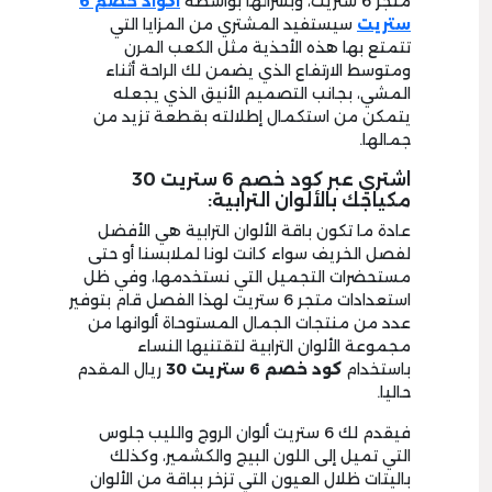
متجر 6 ستريت، وبشرائها بواسطة
اكواد خصم 6
ستريت
سيستفيد المشتري من المزايا التي
تتمتع بها هذه الأحذية مثل الكعب المرن
ومتوسط الارتفاع الذي يضمن لك الراحة أثناء
المشي، بجانب التصميم الأنيق الذي يجعله
يتمكن من استكمال إطلالته بقطعة تزيد من
جمالها.
اشتري عبر كود خصم 6 ستريت 30
مكياجك بالألوان الترابية:
عادة ما تكون باقة الألوان الترابية هي الأفضل
لفصل الخريف سواء كانت لونا لملابسنا أو حتى
مستحضرات التجميل التي نستخدمها، وفي ظل
استعدادات متجر 6 ستريت لهذا الفصل قام بتوفير
عدد من منتجات الجمال المستوحاة ألوانها من
مجموعة الألوان الترابية لتقتنيها النساء
باستخدام
كود خصم 6 ستريت 30
ريال المقدم
حاليا.
فيقدم لك 6 ستريت ألوان الروج والليب جلوس
التي تميل إلى اللون البيج والكشمير، وكذلك
باليتات ظلال العيون التي تزخر بباقة من الألوان