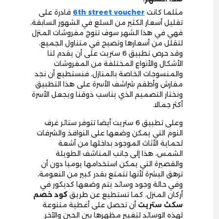
مثلما كانت
6th street voucher
قادرة على
تقليل أسعار الكثير من السلع في الشهور السابقة،
فهي في هذا الشهر سوف تتوج مفروشات المنزل
لتقلل من أسعارها وتصبح في متناول الجميع،
وقد حرص تطبيق 6 ستريت على أن يقدم لنا
الأشكال والأنواع المختلفة من المفروشات
والمنسوجات الخاصة بالمنازل، فنستطيع أن نجد
مفارش وأطقم شراشف الأسرة على هذا التطبيق
ونختار التصميم الذي يناسب ذوقنا ويجعل الأسرة
أكثر جمالا.
وعلى تطبيق 6 ستريت أيضا تتوفر ستائر غرف
النوم التي يمكن وضعها على النوافذ والشرفات
لحماية الأثاث الموجود بداخلها من أشعة
الشمس، هذا إلى جانب المناشف الطويلة
والقصيرة التي يمكن استخدامها يوميا دون أن
ترهق البشرة لأنها تتمتع بقدر كبير من النعومة،
وفي حالة وجود وسائد يتم وضعها كديكور في
أركان المنزل، كما تستطيع عن طريق
كود خصم
سكث ستريت
أن تحصل على أغطية متنوعة
لهذه الوسائد لتغيير مظهرها بين الحين والآخر.