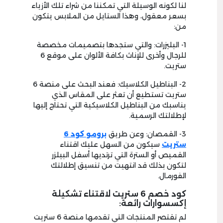
لنا لكونه الوسيلة التي تمكننا من شراء تلك الأزياء
بسعر معقول، وهذا الستايل من الملابس يتكون
من:
1- البليزرات: والتي ستجدها بتصميمات مخصصة
للرجال وأخرى للإناث بكافة الألوان على موقع 6
ستريت.
2- البناطيل الكلاسيك: فعند البحث على منصة 6
ستريت تستطيع أن تعثر على المقاس الذي
يناسبك من البناطيل الكلاسيكية التي تحتاج إليها
لإطلالتك الرسمية.
3- القمصان: وعن طريق
برومو كود 6
ستريت
سيكون من السهل عليك اقتناء
القميص أو السترة التي ترتديها أسفل البيلزر
لتكون بذلك قد انتهيت من تنسيق إطلالتك
الفورمال.
كود خصم 6 ستريت لاقتناء تشكيلة
إكسسوارات رائعة:
لم تقتصر المنتجات التي تقدمها منصة 6 ستريت