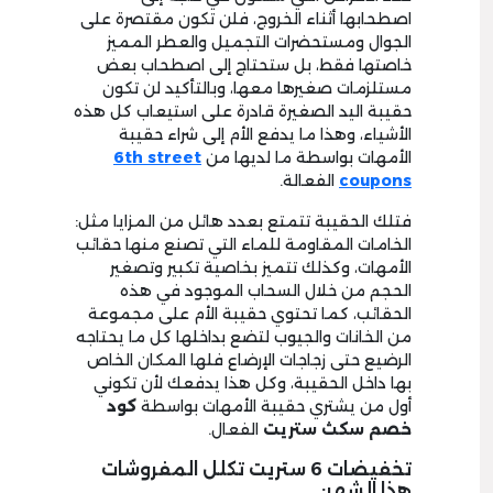
اصطحابها أثناء الخروج، فلن تكون مقتصرة على
الجوال ومستحضرات التجميل والعطر المميز
خاصتها فقط، بل ستحتاج إلى اصطحاب بعض
مستلزمات صغيرها معها، وبالتأكيد لن تكون
حقيبة اليد الصغيرة قادرة على استيعاب كل هذه
الأشياء، وهذا ما يدفع الأم إلى شراء حقيبة
الأمهات بواسطة ما لديها من
6th street
coupons
الفعالة.
فتلك الحقيبة تتمتع بعدد هائل من المزايا مثل:
الخامات المقاومة للماء التي تصنع منها حقائب
الأمهات، وكذلك تتميز بخاصية تكبير وتصغير
الحجم من خلال السحاب الموجود في هذه
الحقائب، كما تحتوي حقيبة الأم على مجموعة
من الخانات والجيوب لتضع بداخلها كل ما يحتاجه
الرضيع حتى زجاجات الإرضاع فلها المكان الخاص
بها داخل الحقيبة، وكل هذا يدفعك لأن تكوني
أول من يشتري حقيبة الأمهات بواسطة
كود
خصم سكث ستريت
الفعال.
تخفيضات 6 ستريت تكلل المفروشات
هذا الشهر: