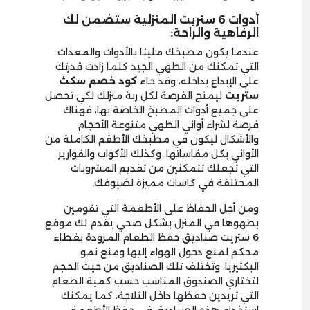
أدوات 6 ستريت المنزلية ستضمن لك
الرفاهية والراحة:
عندما يكون مطبخك مليئا بالأدوات والمعدات
التي تمكنك من الطهي الجيد كلما زادت قدرتك
على الإبداع بداخله، وقد جاء
كود خصم سكث
ستريت
ليمنح الفرصة لكل ربة منزلك لكي تحصل
على جميع أدوات المطبخ الخاصة بها، فهناك
فرصة لشراء أواني الطهي متنوعة الأحجام
والأشكال ليكون في مطبخك الأطقم الكاملة من
الأواني بكل مقاساتها، وكذلك الأكواب والقوارير
التي تجعلك تتمكنين من تقديم المشروبات
المختلفة في كاسات مميزة لضيوفك.
ومن أجل الحفاظ على الأطعمة التي تقومين
بطهوها في المنزل بشكل صحي يقدم لك موقع
6 ستريت صناديق حفظ الطعام المزودة بغطاء
محكم لمنع دخول الهواء إليها ومنع نمو
البكتيريا، وتختلف تلك الصناديق من حيث الحجم
لتختاري الصندوق المناسب حسب كمية الطعام
التي تريدين حفظها داخل الثلاجة، كما يمكنك