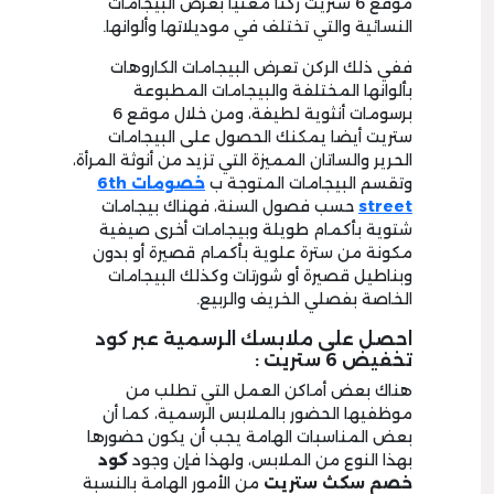
موقع 6 ستريت ركنا معنيا بعرض البيجامات
النسائية والتي تختلف في موديلاتها وألوانها.
ففي ذلك الركن تعرض البيجامات الكاروهات
بألوانها المختلفة والبيجامات المطبوعة
برسومات أنثوية لطيفة، ومن خلال موقع 6
ستريت أيضا يمكنك الحصول على البيجامات
الحرير والساتان المميزة التي تزيد من أنوثة المرأة،
وتقسم البيجامات المتوجة ب
خصومات 6th
street
حسب فصول السنة، فهناك بيجامات
شتوية بأكمام طويلة وبيجامات أخرى صيفية
مكونة من سترة علوية بأكمام قصيرة أو بدون
وبناطيل قصيرة أو شورتات وكذلك البيجامات
الخاصة بفصلي الخريف والربيع.
احصل على ملابسك الرسمية عبر كود
تخفيض 6 ستريت :
هناك بعض أماكن العمل التي تطلب من
موظفيها الحضور بالملابس الرسمية، كما أن
بعض المناسبات الهامة يجب أن يكون حضورها
بهذا النوع من الملابس، ولهذا فإن وجود
كود
خصم سكث ستريت
من الأمور الهامة بالنسبة