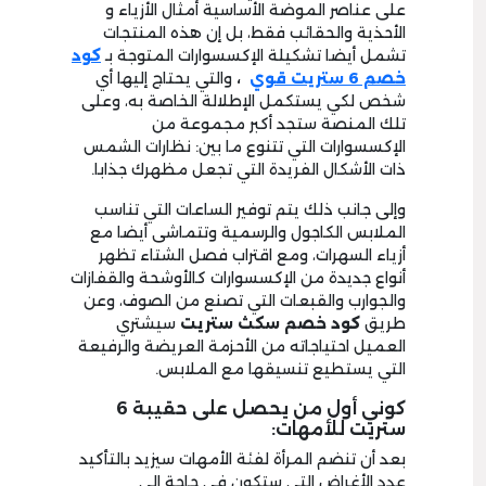
على عناصر الموضة الأساسية أمثال الأزياء و
الأحذية والحقائب فقط، بل إن هذه المنتجات
تشمل أيضا تشكيلة الإكسسوارات المتوجة بـ
كود
خصم 6 ستريت قوي
،
والتي يحتاج إليها أي
شخص لكي يستكمل الإطلالة الخاصة به، وعلى
تلك المنصة ستجد أكبر مجموعة من
الإكسسوارات التي تتنوع ما بين: نظارات الشمس
ذات الأشكال الفريدة التي تجعل مظهرك جذابا.
وإلى جانب ذلك يتم توفير الساعات التي تناسب
الملابس الكاجول والرسمية وتتماشى أيضا مع
أزياء السهرات، ومع اقتراب فصل الشتاء تظهر
أنواع جديدة من الإكسسوارات كالأوشحة والقفازات
والجوارب والقبعات التي تصنع من الصوف، وعن
طريق
كود خصم سكث ستريت
سيشتري
العميل احتياجاته من الأحزمة العريضة والرفيعة
التي يستطيع تنسيقها مع الملابس.
كوني أول من يحصل على حقيبة 6
ستريت للأمهات:
بعد أن تنضم المرأة لفئة الأمهات سيزيد بالتأكيد
عدد الأغراض التي ستكون في حاجة إلى