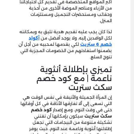
أكبر المواقع المتخصصة في تقديم كل احتياجاتنا
من الأزياء وعناصر الموضة الأخرى من أحذية
وحقائب ومستحضرات التجميل ومستلزمات
المنزل.
لذا كان يجب عليه تقديم هدية تليق به وبمكانته
لكل الوافدين إليه، ولا يوجد أفضل من
أكواد
خصم 6 ستريت
لكي يقدمها لمحبيه من أجل أن
يضمنوا استفادتهم من الخصومات المجزية التي
تتوج السلع.
تميزي بإطلالة أنثوية
ناعمة | مع كود خصم
سكث ستريت
إن المرأة الجميلة والأنيقة في نفس الوقت هي
التي تسعى إلى ألا تفارقها الأناقة في كل أوقاتها
حتى في وقت النوم، ومع إصدار
كود خصم
سكث ستريت
سيكون بإمكانها أن تقتني
تشكيلة متنوعة من البيجامات التي تجعل
إطلالتها أنثوية وناعمة عند النوم، حيث يوفر