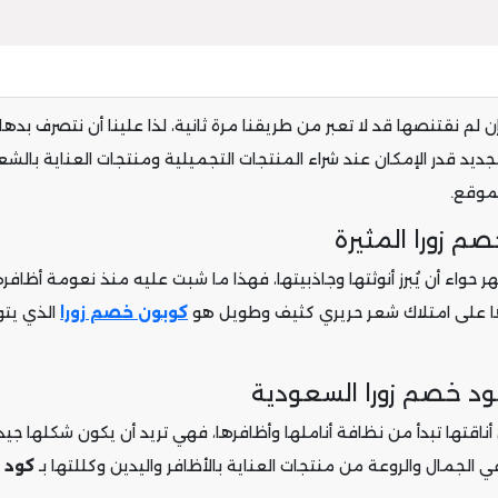
ن لم نقتنصها قد لا تعبر من طريقنا مرة ثانية، لذا علينا أن نتصرف بدهاء
جديد قدر الإمكان عند شراء المنتجات التجميلية ومنتجات العناية بالش
لموقع.
 زورا المثيرة
اء أن يُبرز أنوثتها وجاذبيتها، فهذا ما شبت عليه منذ نعومة أظافرها،
ا على امتلاك شعر حريري كثيف وطويل هو
كوبون خصم زورا
الذي يتو
د خصم زورا السعودية
ناقتها تبدأ من نظافة أناملها وأظافرها، فهي تريد أن يكون شكلها جيدا
 الجمال والروعة من منتجات العناية بالأظافر واليدين وكللتها بـ
كود 