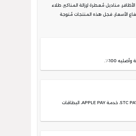
ظافر، مناديل مُعطرة لإزالة المناكير، طلاء
فاع الأسعار، فجل هذه المنتجات مُتوجة
ليه 100٪.
تتيح منصة زورا الإلكترونية الكثير من وسائل الدفع الآمنة وسهلة الاستخدام ومن أبرزها؛ الدفع نقدا عند الاستلام، خدمة STC PAY، خدمة APPLE PAY، البطاقات