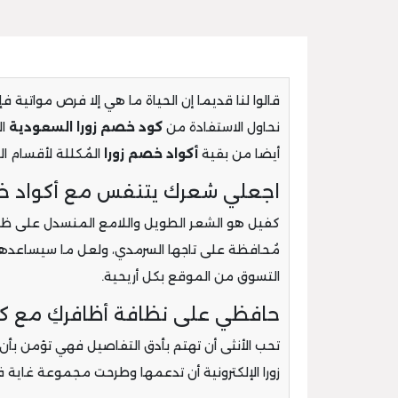
قالوا لنا قديما إن الحياة ما هي إلا فرص مواتية فإ
نحاول الاستفادة من
كود خصم زورا السعودية
ال
أيضا من بقية
أكواد خصم زورا
المُكللة لأقسام ا
اجعلي شعرك يتنفس مع أكواد خصم
كفيل هو الشعر الطويل واللامع المنسدل على ظهر حو
مُحافظة على تاجها السرمدي، ولعل ما سيساعده
التسوق من الموقع بكل أريحية.
حافظي على نظافة أظافركِ مع كو
تحب الأنثى أن تهتم بأدق التفاصيل فهي تؤمن بأن أ
زورا الإلكترونية أن تدعمها وطرحت مجموعة غاية في