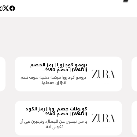
برومو كود زورا | رمز الخصم
(WADI) | خصم 50%…
برومو كود زورا فرصة ذهبية سوف تندم
كثيرًا إن ضيعتها…
كوبونات خصم زورا | رمز الكود
(WADI) | خصم 40%…
يا من تبحثين عن الجمال، وترغبين في أن
تكوني آية…