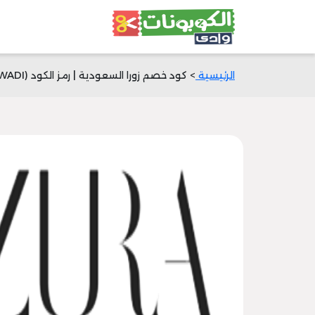
الرئيسية
> كود خصم زورا السعودية | رمز الكود (WADI) | خصم 30% | وادي الكوبونات