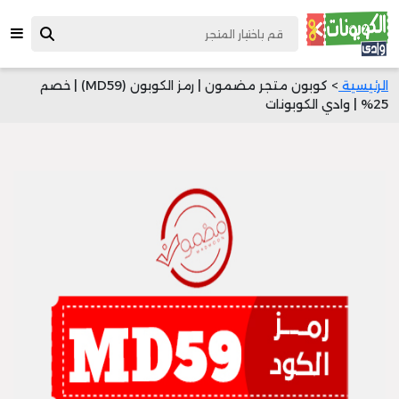
الرئيسية
> كوبون متجر مضمون | رمز الكوبون (MD59) | خصم
25% | وادي الكوبونات