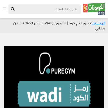
الرئيسية
> بيور جيم كود | الكوبون (wadi) | وفر 50% + شحن
مجاني