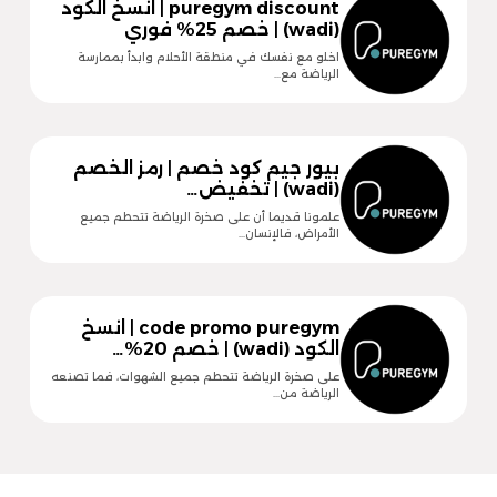
puregym discount | انسخ الكود
(wadi) | خصم 25% فوري
اخلو مع نفسك في منطقة الأحلام وابدأ بممارسة
الرياضة مع…
بيور جيم كود خصم | رمز الخصم
(wadi) | تخفيض…
علمونا قديما أن على صخرة الرياضة تتحطم جميع
الأمراض، فالإنسان…
code promo puregym | انسخ
الكود (wadi) | خصم 20%…
على صخرة الرياضة تتحطم جميع الشهوات، فما تصنعه
الرياضة من…