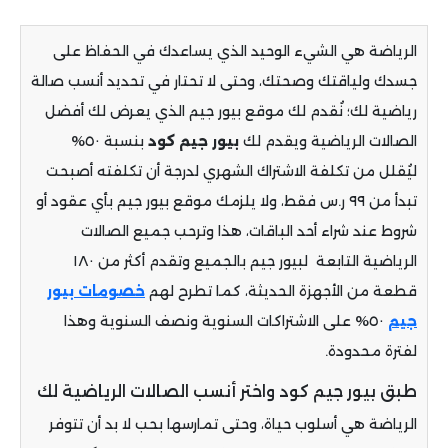
الرياضة هي الشيء الوحيد الذي يساعدك في الحفاظ على
جسدك ولياقتك وصحتك، وحتى لا تحتار في تحديد أنسب صالة
رياضية لك؛ نُقدم لك
موقع بيور جيم الذي يعرض لك أفضل
الصالات الرياضية ويقدم لك
بيور
جيم
كود
بنسبة ٥٠%
ليُقلل من تكلفة الاشتراك الشهري لدرجة أن تكلفته أصبحت
تبدأ من ٩٩ ر.س فقط، ولا يلزمك موقع بيور جيم بأي عقود أو
شروط عند شراء أحد الباقات، هذا وترحب جميع الصالات
الرياضية التابعة لبيور جيم بالجميع وتقدم أكثر من ١٨٠
قطعة من الأجهزة الحديثة، كما تطرح لهم
خصومات بيور
جيم
٥٠% على الاشتراكات السنوية ونصف السنوية وهذا
لفترة محدودة.
طبق بيور جيم كود واختر أنسب الصالات الرياضية لك
الرياضة هي أسلوب حياة، وحتى تمارسها بحب لا بد أن تتوفر