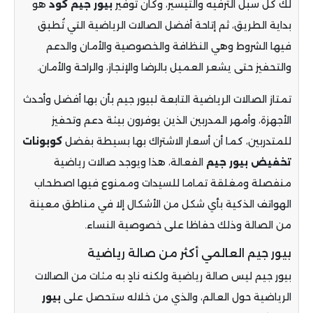
لك كل سبل الترفيه والتيسير، وكان توفير
بيور
جيم
كود
هو
بداية الطريق، ثم إتاحة أفضل الصالات الرياضية التي تُطبق
فيها الشروط وهي النظافة والخصوصية والأمان والدعم
والتحفيز حتى يشعر العميل بالرضا والإنجاز، والراحة والأمان
.
تمتاز الصالات الرياضية التابعة لبيور جيم بأن بها أفضل وأحدث
الأجهزة، وأمهر المدربين الذين يوفرون بيئة دعم وتحفيز
للمتدربين، كما أن أسعار الاشتراك بها بسيطة بفضل
كوبونات
تخفيض بيور جيم
الفعالة، هذا ويوجد صالات رياضية
منفصلة ومغلقة تماما للسيدات وممنوع فيها اصطحاب
الهواتف الذكية بأي شكل من الأشكال إلا في مناطق معينة
من الصالة وذلك حفاظا على خصوصية النساء.
بيور جيم العالمي أكثر من صالة رياضية
بيور جيم ليس صالة رياضية ولكنه نادٍ به مئات من الصالات
الرياضية حول العالم، والذي من خلاله ستحصل على
بيور