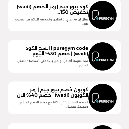
كود بيور جيم | رمز الخصم (wadi) |
تخفيض 150…
يقال إن سر نجاح الأشخاص وتميزهم الدائم في عملهم
هو…
puregym code | انسخ الكود
(wadi) | خصم 30% اليوم
منذ نعومة أظافرنا ونحن يتردد على أسماعنا " العقل
السليم…
كوبون خصم بيور جيم | رمز
الكوبون (wadi) | خصم 40% الآن
الصحة العقلية تأتِي دائمًا مع صحة الجسمِ السليم
وتعتمدُ اعتمادًا…