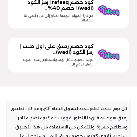
كود خصم rafeeq | رمز الكود
(wadi) | خصم 40%…
مع كثرة المهام اليومية نحتاج إلى من يقضى لنا
احتياجاتنا…
كود خصم رفيق على اول طلب |
رمز الكود (wadi)…
تتزايد الاحتياجات كل يوم، ولتستطيع إتمام المهام
بإتقان تحتاج إلى…
كل يوم يحدث تطور جديد ليسهل الحياة أكثر، وقد كان تطبيق
رفيق هو علامة لهذا التطور؛ فهو ساحة كبيرة تضم متاجر
ومطاعم مميزة، ولتتمكن من الاستفادة من هذا التطبيق
استخدم
أقوى
كوبون
خصم
رفيق
البهي وستحصل على