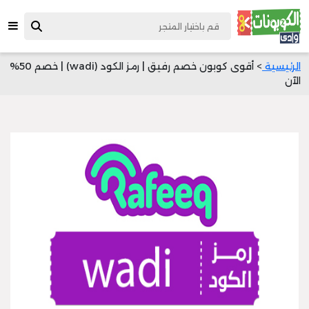
الرئيسية
> أقوى كوبون خصم رفيق | رمز الكود (wadi) | خصم 50%
الآن